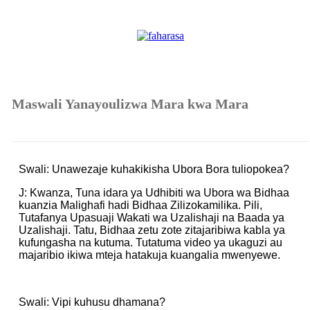
Maswali Yanayoulizwa Mara kwa Mara
Swali: Unawezaje kuhakikisha Ubora Bora tuliopokea?
J: Kwanza, Tuna idara ya Udhibiti wa Ubora wa Bidhaa
kuanzia Malighafi hadi Bidhaa Zilizokamilika. Pili,
Tutafanya Upasuaji Wakati wa Uzalishaji na Baada ya
Uzalishaji. Tatu, Bidhaa zetu zote zitajaribiwa kabla ya
kufungasha na kutuma. Tutatuma video ya ukaguzi au
majaribio ikiwa mteja hatakuja kuangalia mwenyewe.
Swali: Vipi kuhusu dhamana?