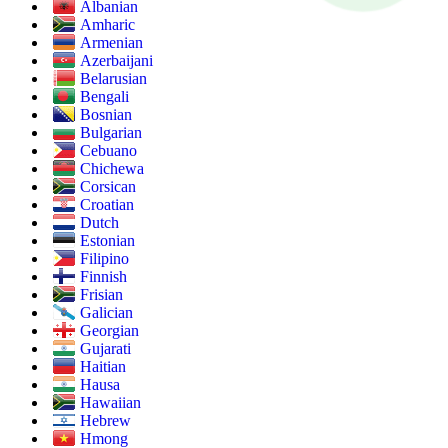
Albanian
Amharic
Armenian
Azerbaijani
Belarusian
Bengali
Bosnian
Bulgarian
Cebuano
Chichewa
Corsican
Croatian
Dutch
Estonian
Filipino
Finnish
Frisian
Galician
Georgian
Gujarati
Haitian
Hausa
Hawaiian
Hebrew
Hmong