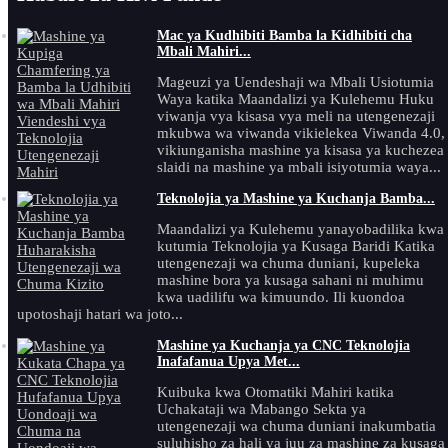
Mac ya Kudhibiti Bamba la Kidhibiti cha
Mbali Mahiri...
Mageuzi ya Uendeshaji wa Mbali Usiotumia
Waya katika Maandalizi ya Kulehemu Huku
viwanja vya kisasa vya meli na utengenezaji
mkubwa wa viwanda vikielekea Viwanda 4.0,
vikiunganisha mashine ya kisasa ya kuchezea
slaidi na mashine ya mbali isiyotumia waya...
Teknolojia ya Mashine ya Kuchanja Bamba...
Maandalizi ya Kulehemu yanayobadilika kwa
kutumia Teknolojia ya Kusaga Baridi Katika
utengenezaji wa chuma duniani, kupeleka
mashine bora ya kusaga sahani ni muhimu
kwa uadilifu wa kimuundo. Ili kuondoa
upotoshaji hatari wa joto...
Mashine ya Kuchanja ya CNC Teknolojia
Inafafanua Upya Met...
Kuibuka kwa Otomatiki Mahiri katika
Uchakataji wa Mabango Sekta ya
utengenezaji wa chuma duniani inakumbatia
suluhisho za hali ya juu za mashine za kusaga