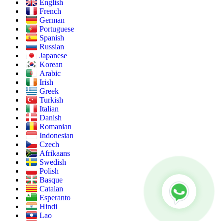
English
French
German
Portuguese
Spanish
Russian
Japanese
Korean
Arabic
Irish
Greek
Turkish
Italian
Danish
Romanian
Indonesian
Czech
Afrikaans
Swedish
Polish
Basque
Catalan
Esperanto
Hindi
Lao