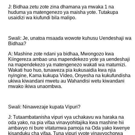
J: Bidhaa zetu zote zina dhamana ya mwaka 1 na
huduma ya matengenezo ya maisha yote. Tutakupa
usaidizi wa kiufundi bila malipo.
Swali: Je, unatoa msaada wowote kuhusu Uendeshaji wa
Bidhaa?
A: Mashine zote ndani ya bidhaa, Mwongozo kwa
Kiingereza ambao una mapendekezo yote ya uendeshaji
na mapendekezo ya matengenezo wakati wa matumizi.
Wakati huo huo, tunaweza pia kukusaidia kwa njia
nyingine, Kama kukupa Video, Onyesha na kukufundisha
ukiwa kiwandani mwetu au Wahandisi wetu kiwandani
mwako ikiwa unaombwa.
Swali: Ninawezaje kupata Vipuri?
J: Tutaambatanisha vipuri vya uchakavu wa haraka na
oda yako, na pia vifaa vinavyohitajika kwa mashine hii
ambavyo ni bure vitatumwa pamoja na Oda yako kwenye
kisanduku cha vifaa. Tuna vipuri vyote vinavyochorwa