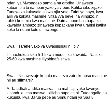
ndani ya Mwongozo pamoja na orodha. Unaweza
kutuambia tu nambari yako ya vipuri. Katika siku zijazo.
Tunaweza kukusaidia kwa njia yote. Zaidi ya hayo, kwa
ajili ya kukata mashine, vifaa vya bevel na viingizo, ni
rahisi kutumia kwa mashine. Daima huomba chapa za
kawaida ambazo zinaweza kupatikana kwa urahisi katika
soko la ndani kote ulimwenguni.
Swali: Tarehe yako ya Uwasilishaji ni ipi?
J: Inachukua siku 5-15 kwa modeli za kawaida. Na siku
25-60 kwa mashine iliyobinafsishwa.
Swali: Ninawezaje kupata maelezo zaidi kuhusu mashine
hii au silimars?
A: Tafadhali andika maswali na mahitaji yako kwenye
kisanduku cha maswali kilicho hapa chini. Tutaangalia na
kukujibu kwa Barua pepe au Simu ndani ya Saa 8.