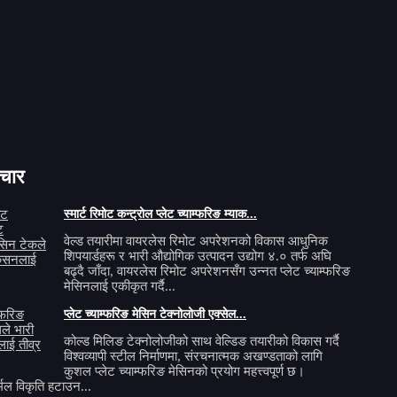
ित मोडेलहरूको लागि ५-१५ दिन लाग्छ। र अनुकूलित मेसिनको लागि २५-६० दिन
म यो मेसिन वा सिलिमरको बारेमा थप विवरण कसरी प्राप्त गर्न सक्छु?
 तलको सोधपुछ बक्समा आफ्ना प्रश्नहरू र आवश्यकताहरू लेख्नुहोस्। हामी तपाईंलाई
ाचार
स्मार्ट रिमोट कन्ट्रोल प्लेट च्याम्फरिङ म्याक...
वेल्ड तयारीमा वायरलेस रिमोट अपरेशनको विकास आधुनिक
शिपयार्डहरू र भारी औद्योगिक उत्पादन उद्योग ४.० तर्फ अघि
बढ्दै जाँदा, वायरलेस रिमोट अपरेशनसँग उन्नत प्लेट च्याम्फरिङ
मेसिनलाई एकीकृत गर्दै...
प्लेट च्याम्फरिङ मेसिन टेक्नोलोजी एक्सेल...
कोल्ड मिलिङ टेक्नोलोजीको साथ वेल्डिङ तयारीको विकास गर्दै
विश्वव्यापी स्टील निर्माणमा, संरचनात्मक अखण्डताको लागि
कुशल प्लेट च्याम्फरिङ मेसिनको प्रयोग महत्त्वपूर्ण छ।
ल विकृति हटाउन...