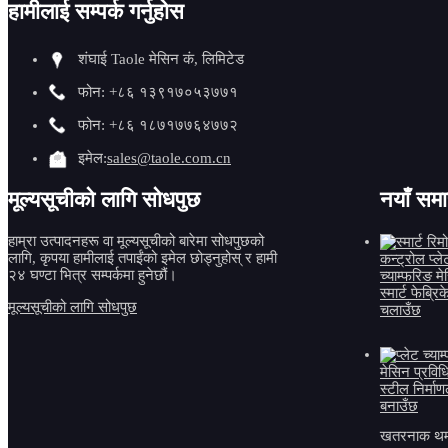
हामीलाई सम्पर्क गर्नुहोस
A: नियम
शंघाई Taole मेसिन कं, लिमिटेड
प्रश्न: 
फोन: +८६ १३९१७०५३७७१
A: कृपया
फोन: +८६ १८७१७७६४७७२
इमेल:
sales@taole.com.cn
मूल्यसूचीको लागि सोधपुछ
नयाँ सम
हाम्रा उत्पादनहरू वा मूल्यसूचीको बारेमा सोधपुछको
लागि, कृपया हामीलाई तपाईंको इमेल छोड्नुहोस् र हामी
२४ घण्टा भित्र सम्पर्कमा हुनेछौं।
मूल्यसूचीको लागि सोधपुछ
खतरनाक थर्म