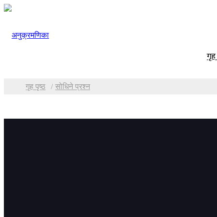
गृह 
गृह पृष्ठ
सोधिने प्रश्न
जानकारी
सोधिने
प्रमाणपत्रहरू
प्रश्न: ह
कम्पनी प्रोफाइल
A: पहिलो
हामीलाई सम्पर्क गर्नुहोस
तेस्रो, ह
ई-क्याटलग