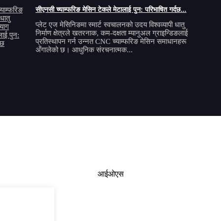
सीएनसी च्याम्फरिङ मेसिन टेकले मेटालाई पुन: परिभाषित गर्दछ...
प्लेट एज मेसिनिङमा स्मार्ट स्वचालनको उदय विश्वव्यापी धातु
निर्माण क्षेत्रले खतरनाक, कम-दक्षता म्यानुअल ग्राइन्डिङलाई
प्रतिस्थापन गर्न उन्नत CNC च्याम्फरिङ मेसिन समाधानहरू
अँगालेको छ। आधुनिक संरचनात्मक...
आईओएस