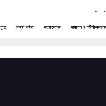
+८
पृष्ठ
हाम्रो बारेमा
उत्पादनहरू
समाचार र परियोजनाहर
 प्रश्न
ामीले प्राप्त गरेको राम्रो गुणस्तरको ग्यारेन्टी तपाईं कसरी गर्न सक्नुहुन्छ?
, हामीसँग कच्चा पदार्थदेखि तयार उत्पादनहरूसम्म गुणस्तर नियन्त्रणको लागि QC 
ाम्रा सबै उत्पादनहरू प्याकिङ र पठाउनु अघि परीक्षण गरिनेछ। यदि ग्राहक व्यक्तिग