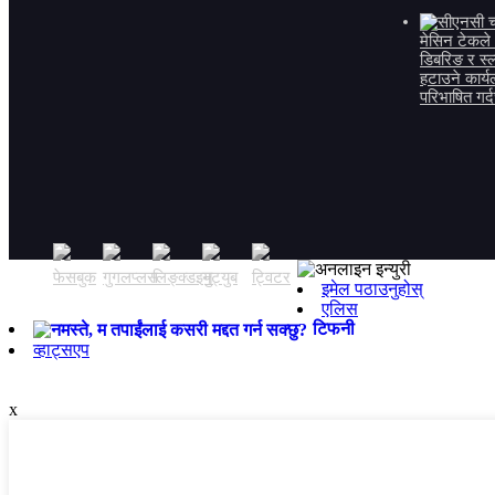
इमेल पठाउनुहोस्
एलिस
टिफनी
व्हाट्सएप
x