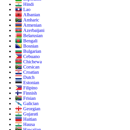
Hindi
Lao
Albanian
Amharic
Armenian
Azerbaijani
Belarusian
Bengali
Bosnian
Bulgarian
Cebuano
Chichewa
Corsican
Croatian
Dutch
Estonian
Filipino
Finnish
Frisian
Galician
Georgian
Gujarati
Haitian
Hausa
Hawaiian