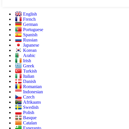
English
French
German
Portuguese
Spanish
Russian
Japanese
Korean
Arabic
Irish
Greek
Turkish
Italian
Danish
Romanian
Indonesian
Czech
Afrikaans
Swedish
Polish
Basque
Catalan
Esperanto