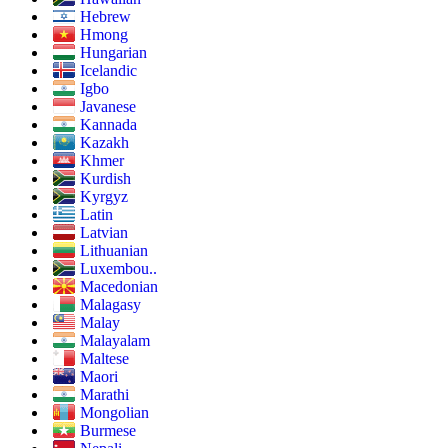
Hebrew
Hmong
Hungarian
Icelandic
Igbo
Javanese
Kannada
Kazakh
Khmer
Kurdish
Kyrgyz
Latin
Latvian
Lithuanian
Luxembou..
Macedonian
Malagasy
Malay
Malayalam
Maltese
Maori
Marathi
Mongolian
Burmese