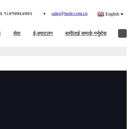
६ १८७१७७६४७७२
sales@taole.com.cn
English
ू
सेवा
ई-क्याटलग
हामीलाई सम्पर्क गर्नुहोस
विभाग छ। दोस्रो, हामी उत्पादनको समयमा र उत्पादन पछि निरीक्षण गर्नेछौं।
त रूपमा जाँच गर्न आउँदैनन् भने हामी निरीक्षण वा परीक्षण भिडियो पठाउनेछौं।